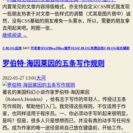
内置常见的文章内容排版格式，亦支持自定义CSS样式我发现
一些朋友热衷于对文章一些样式的调整（尤其是图片居中）诚
然，没有CSS基础的朋友难免一头雾水，所以，需要的朋友拿
去用起来吧。附图一张...
继续阅读
→
Z-BLOG应用
3417
开发者
SEO
ZBlog
ZBlog插件
1024
Z-BLOG免费应用
Z-BLOG站长辅助
罗伯特·海因莱因的五条写作规则
2022-01-27 13:01
大河
著名的美国科幻小说作家罗伯特·海因莱因
（RobertA.Heinlein），给有志于写作的年轻人，传授过五条
写作规则，帮助他们入门。我觉得这些规则，不仅适用于作
家，也同样适用于程序员。一、你必须动手写听起来很明显，
是吗？但是，很多人只是想想而已，并没有真的动手写任何东
西。成为作家的唯一途径是将自己放在键盘前，开始工作。