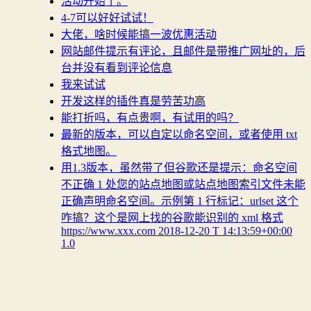
活动开始了。
4-7可以好好试试！
大佬，啥时候能搞一波优惠活动
网站邮件提示有评论，且邮件是带推广网址的，后
台并没有看到评论信息
我来试试
开发这样的插件真是劳苦功高
能打折吗，有点贵啊，有试用的吗？
最新的版本，可以自定以命名空间，或者使用 txt
格式地图。
用1.3版本，虽然带了但谷歌还是提示：命名空间
不正确 1 处您的站点地图或站点地图索引文件未能
正确声明命名空间。示例第 1 行标记：urlset 这个
咋搞？这个是网上找的谷歌能识别的 xml 格式
https://www.xxx.com 2018-12-20 T 14:13:59+00:00
1.0