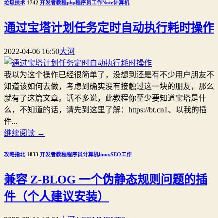
垃圾技术
1742
开发者
教程
php
程序员
工作
Note
计算机
通过宝塔计划任务定时自动执行耗时操作
2022-04-06 16:50
大河
我以为这个操作已经很简单了，没想到还是有不少用户朋友不
知道该如何去做，考虑到确实没有接触过这一块的朋友，那么
就有了这篇文章。话不多说，此教程你至少要知道宝塔是什
么，不知道的话，请先到这里了解：https://bt.cn1、以我的插
件...
继续阅读
→
攻略指北
1833
开发者
教程
程序员
计算机
linux
SEO
工作
兼容 Z-BLOG 一个伪静态规则问题的插
件（个人建议安装）