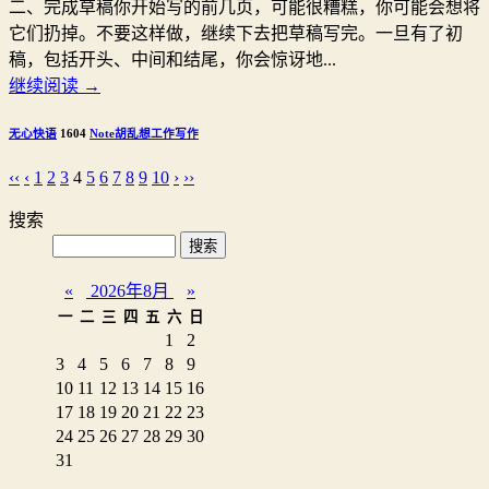
二、完成草稿你开始写的前几页，可能很糟糕，你可能会想将
它们扔掉。不要这样做，继续下去把草稿写完。一旦有了初
稿，包括开头、中间和结尾，你会惊讶地...
继续阅读
→
无心快语
1604
Note
胡乱想
工作
写作
‹‹
‹
1
2
3
4
5
6
7
8
9
10
›
››
搜索
«
2026年8月
»
一
二
三
四
五
六
日
1
2
3
4
5
6
7
8
9
10
11
12
13
14
15
16
17
18
19
20
21
22
23
24
25
26
27
28
29
30
31